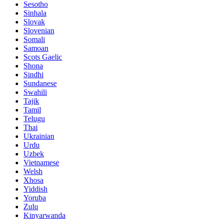
Sesotho
Sinhala
Slovak
Slovenian
Somali
Samoan
Scots Gaelic
Shona
Sindhi
Sundanese
Swahili
Tajik
Tamil
Telugu
Thai
Ukrainian
Urdu
Uzbek
Vietnamese
Welsh
Xhosa
Yiddish
Yoruba
Zulu
Kinyarwanda