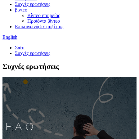
Συχνές ερωτήσεις
βίντεο
Βίντεο εταιρείας
Προϊόντα βίντεο
Επικοινωνήστε μαζί μας
English
Σπίτι
Συχνές ερωτήσεις
Συχνές ερωτήσεις
FAQ