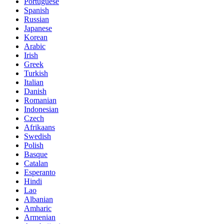
Portuguese
Spanish
Russian
Japanese
Korean
Arabic
Irish
Greek
Turkish
Italian
Danish
Romanian
Indonesian
Czech
Afrikaans
Swedish
Polish
Basque
Catalan
Esperanto
Hindi
Lao
Albanian
Amharic
Armenian