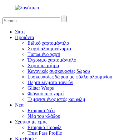
Σπίτι
Προϊόντα
Ειδικό χαρτομάντιλο
Χαρτί αλουμινόχαρτο
Τυπωμένο χαρτί
Έγχρωμο χαρτομάντηλο
Χαρτί με μήτρα
Κανονικές συσκευασίες δώρου
Συσκευασίες δώρου με φύλλο αλουμινίου
Περιτυλίγματα ταινιών
Glitter Wraps
Φιόγκοι από χαρτί
Τεμαχισμένος ιστός και φιλμ
Νέα
Εταιρικά Νέα
Νέα του κλάδου
Σχετικά με εμάς
Εταιρικό Προφίλ
Trust Pass Profile
Κατεβάστε