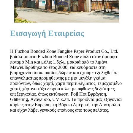
Εισαγωγή Εταιρείας
Η Fuzhou Bonded Zone Fanglue Paper Product Co., Ltd.
βρίσκεται στο Fuzhou Bonded Zone δίπλα στον όμορφο
ποταμό Min και μόλις 1,5χλμ μακριά από το λιμάνι
Mawei.Ιδρύθηκε το έτος 2000, ειδικευόμαστε στη
βιομηχανία συσκευασίας δώρων και έχουμε εξελιχθεί σε
επαγγελματίας προμηθευτής με μια μεγάλη γκάμα
προϊόντων, όπως χαρτί, χαρτί περιτυλίγματος, τεμαχισμένο
χαρτί, χάρτινο τόξο δώρου κ.λπ. με άφθονες δεξιότητες
επεξεργασίας, όπως εκτύπωση, Foil Hot Σφράγιση,
Glittering, Ανάγλυφο, UV κ.λπ. Τα προϊόντα μας εξάγονται
κυρίως στην Ευρώπη, τη Βόρεια Αμερική, την Αυστραλία
και είχαν λάβει γενικούς επαίνους από τους πελάτες.