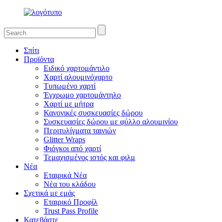
Σπίτι
Προϊόντα
Ειδικό χαρτομάντιλο
Χαρτί αλουμινόχαρτο
Τυπωμένο χαρτί
Έγχρωμο χαρτομάντηλο
Χαρτί με μήτρα
Κανονικές συσκευασίες δώρου
Συσκευασίες δώρου με φύλλο αλουμινίου
Περιτυλίγματα ταινιών
Glitter Wraps
Φιόγκοι από χαρτί
Τεμαχισμένος ιστός και φιλμ
Νέα
Εταιρικά Νέα
Νέα του κλάδου
Σχετικά με εμάς
Εταιρικό Προφίλ
Trust Pass Profile
Κατεβάστε