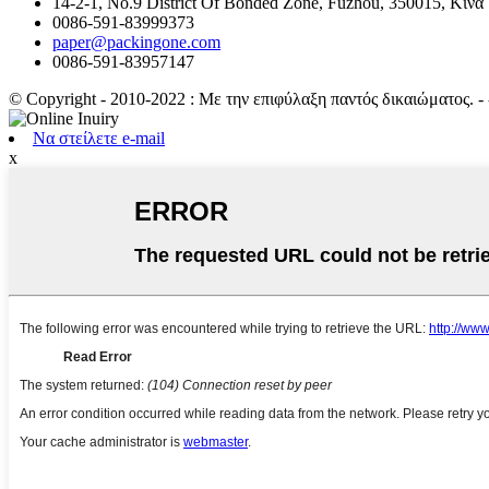
14-2-1, No.9 District Of Bonded Zone, Fuzhou, 350015, Κίνα
0086-591-83999373
paper@packingone.com
0086-591-83957147
© Copyright - 2010-2022 : Με την επιφύλαξη παντός δικαιώματος.
- 
Να στείλετε e-mail
x