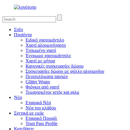
Σπίτι
Προϊόντα
Ειδικό χαρτομάντιλο
Χαρτί αλουμινόχαρτο
Τυπωμένο χαρτί
Έγχρωμο χαρτομάντηλο
Χαρτί με μήτρα
Κανονικές συσκευασίες δώρου
Συσκευασίες δώρου με φύλλο αλουμινίου
Περιτυλίγματα ταινιών
Glitter Wraps
Φιόγκοι από χαρτί
Τεμαχισμένος ιστός και φιλμ
Νέα
Εταιρικά Νέα
Νέα του κλάδου
Σχετικά με εμάς
Εταιρικό Προφίλ
Trust Pass Profile
Κατεβάστε