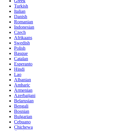
Greek
Turkish
Italian
Danish
Romanian
Indonesian
Czech
Afrikaans
Swedish
Polish
Basque
Catalan
Esperanto
Hindi
Lao
Albanian
Amharic
Armenian
Azerbaijani
Belarusian
Bengali
Bosnian
Bulgarian
Cebuano
Chichewa