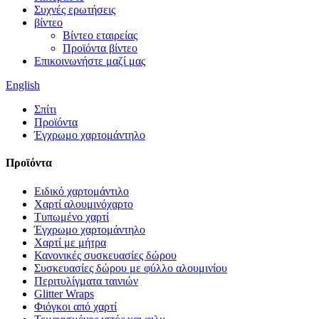
Συχνές ερωτήσεις
βίντεο
Βίντεο εταιρείας
Προϊόντα βίντεο
Επικοινωνήστε μαζί μας
English
Σπίτι
Προϊόντα
Έγχρωμο χαρτομάντηλο
Προϊόντα
Ειδικό χαρτομάντιλο
Χαρτί αλουμινόχαρτο
Τυπωμένο χαρτί
Έγχρωμο χαρτομάντηλο
Χαρτί με μήτρα
Κανονικές συσκευασίες δώρου
Συσκευασίες δώρου με φύλλο αλουμινίου
Περιτυλίγματα ταινιών
Glitter Wraps
Φιόγκοι από χαρτί