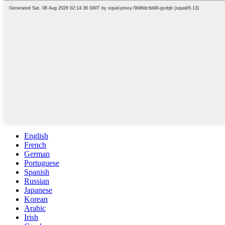
English
French
German
Portuguese
Spanish
Russian
Japanese
Korean
Arabic
Irish